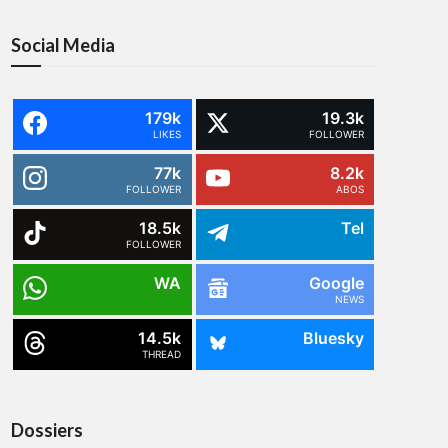
Social Media
179k
19.3k
LIKES
FOLLOWER
77k
8.2k
FOLLOWER
ABOS
18.5k
Tel
FOLLOWER
WA
Google
NEWS
14.5k
Bluesky
THREAD
Dossiers