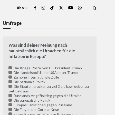
Abo
Umfrage
Was sind deiner Meinung nach
hauptsächlich die Ursachen für die
Inflation in Europa?
Die Kriegs-Politik von US-Präsident Trump
Die Handelspolitik der USA unter Trump
Zu hohe internationale Zölle
Die nationale Politik
Die Staaten drucken zu viel Geld bzw. geben zu
viel Geld aus
Russlands Angriffskrieg gegen die Ukraine
Die europäische Politik
Europas Sanktionen gegen Russland
Die Folgen der Corona-Krise
Einige Konzerne haben die Krise genutzt, um