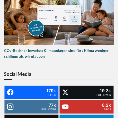
CO₂-Rechner beweist: Klimaanlagen sind fürs Klima weniger
schlimm als wir glauben
Social Media
179k
19.3k
LIKES
FOLLOWER
77k
8.2k
FOLLOWER
ABOS