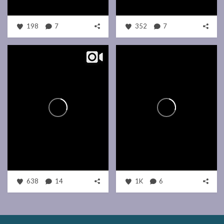
198
7
352
7
638
14
1K
6