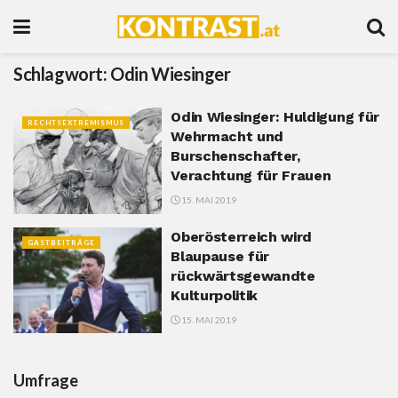
Schlagwort:
Odin Wiesinger
Odin Wiesinger: Huldigung für
RECHTSEXTREMISMUS
Wehrmacht und
Burschenschafter,
Verachtung für Frauen
15. MAI 2019
Oberösterreich wird
GASTBEITRÄGE
Blaupause für
rückwärtsgewandte
Kulturpolitik
15. MAI 2019
Umfrage