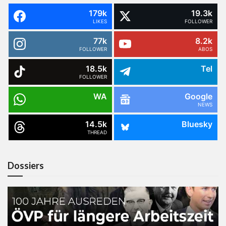
179k
19.3k
LIKES
FOLLOWER
77k
8.2k
FOLLOWER
ABOS
18.5k
Tel
FOLLOWER
WA
Google
NEWS
14.5k
Bluesky
THREAD
Dossiers