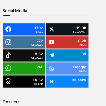
Social Media
179k
19.3k
LIKES
FOLLOWER
77k
8.2k
FOLLOWER
ABOS
18.5k
Tel
FOLLOWER
WA
Google
NEWS
14.5k
Bluesky
THREAD
Dossiers