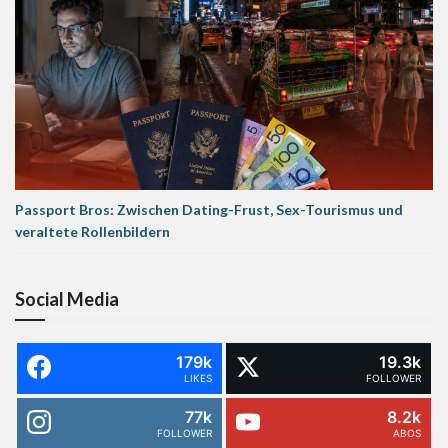
Passport Bros: Zwischen Dating-Frust, Sex-Tourismus und
veraltete Rollenbildern
Social Media
179k
19.3k
LIKES
FOLLOWER
77k
8.2k
FOLLOWER
ABOS