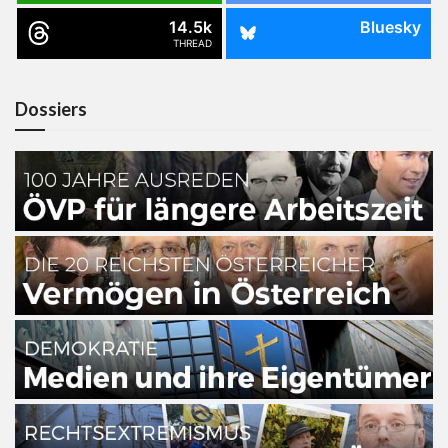
14.5k
Bluesky
THREAD
Dossiers