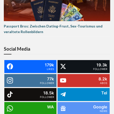
Passport Bros: Zwischen Dating-Frust, Sex-Tourismus und
veraltete Rollenbildern
Social Media
179k
19.3k
LIKES
FOLLOWER
77k
8.2k
FOLLOWER
ABOS
18.5k
Tel
FOLLOWER
WA
Google
NEWS