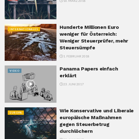
16. MÄRZ 2018
Hunderte Millionen Euro
INTERNATIONALES
weniger für Österreich:
Weniger Steuerprüfer, mehr
Steuersümpfe
1. FEBRUAR 2018
Panama Papers einfach
VIDEO
erklärt
23. JUNI 2017
Wie Konservative und Liberale
EUROPA
europäische Maßnahmen
gegen Steuerbetrug
durchlöchern