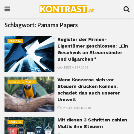
Schlagwort:
Panama Papers
Register der Firmen-
EUROPA
Eigentümer geschlossen: „Ein
Geschenk an Steuersünder
und Oligarchen“
6. DEZEMBER 2022
Wenn Konzerne sich vor
UMWELT & KLIMA
Steuern drücken können,
schadet das auch unserer
Umwelt
19. SEPTEMBER 2018
Mit diesen 3 Schritten zahlen
EUROPA
Multis ihre Steuern