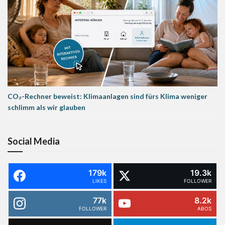
CO₂-Rechner beweist: Klimaanlagen sind fürs Klima weniger
schlimm als wir glauben
Social Media
179k
19.3k
LIKES
FOLLOWER
77k
8.2k
FOLLOWER
ABOS