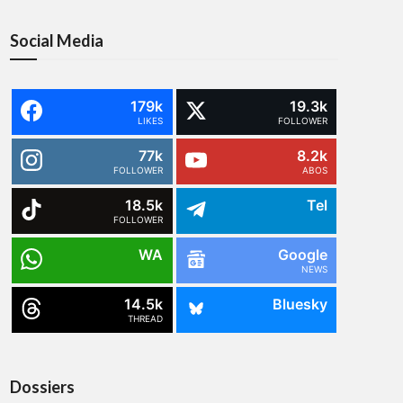
Social Media
179k
19.3k
LIKES
FOLLOWER
77k
8.2k
FOLLOWER
ABOS
18.5k
Tel
FOLLOWER
WA
Google
NEWS
14.5k
Bluesky
THREAD
Dossiers