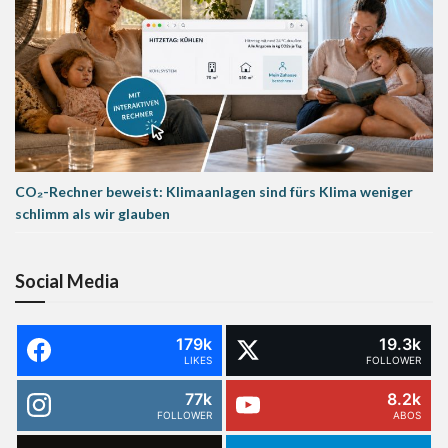
CO₂-Rechner beweist: Klimaanlagen sind fürs Klima weniger
schlimm als wir glauben
Social Media
179k
19.3k
LIKES
FOLLOWER
77k
8.2k
FOLLOWER
ABOS