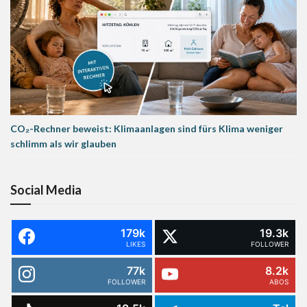
CO₂-Rechner beweist: Klimaanlagen sind fürs Klima weniger
schlimm als wir glauben
Social Media
179k
19.3k
LIKES
FOLLOWER
77k
8.2k
FOLLOWER
ABOS