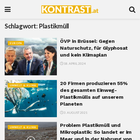
Schlagwort:
Plastikmüll
ÖVP in Brüssel: Gegen
EUROPA
Naturschutz, für Glyphosat
und kein Klimaplan
18. APRIL 2024
20 Firmen produzieren 55%
UMWELT & KLIMA
des gesamten Einweg-
Plastikmülls auf unserem
Planeten
3. AUGUST 2021
Problem Plastikmüll und
UMWELT & KLIMA
Mikroplastik: So landet er im
Meer und in der Nahrung von