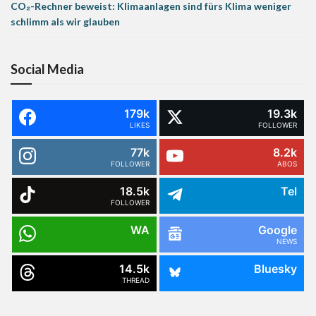
CO₂-Rechner beweist: Klimaanlagen sind fürs Klima weniger
schlimm als wir glauben
Social Media
179k
19.3k
LIKES
FOLLOWER
77k
8.2k
FOLLOWER
ABOS
18.5k
Tel
FOLLOWER
WA
Google
NEWS
14.5k
Bluesky
THREAD