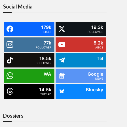
Social Media
179k
19.3k
LIKES
FOLLOWER
77k
8.2k
FOLLOWER
ABOS
18.5k
Tel
FOLLOWER
WA
Google
NEWS
14.5k
Bluesky
THREAD
Dossiers