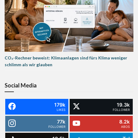
CO₂-Rechner beweist: Klimaanlagen sind fürs Klima weniger
schlimm als wir glauben
Social Media
179k
19.3k
LIKES
FOLLOWER
77k
8.2k
FOLLOWER
ABOS