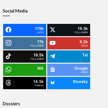
Social Media
179k
19.3k
LIKES
FOLLOWER
77k
8.2k
FOLLOWER
ABOS
18.5k
Tel
FOLLOWER
WA
Google
NEWS
14.5k
Bluesky
THREAD
Dossiers