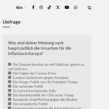
Abo
Umfrage
Was sind deiner Meinung nach
hauptsächlich die Ursachen für die
Inflation in Europa?
Die Staaten drucken zu viel Geld bzw. geben zu
viel Geld aus
Die Folgen der Corona-Krise
Europas Sanktionen gegen Russland
Die Kriegs-Politik von US-Präsident Trump
Die nationale Politik
Zu hohe internationale Zölle
Die Handelspolitik der USA unter Trump
Russlands Angriffskrieg gegen die Ukraine
Die europäische Politik
Einige Konzerne haben die Krise genutzt, um