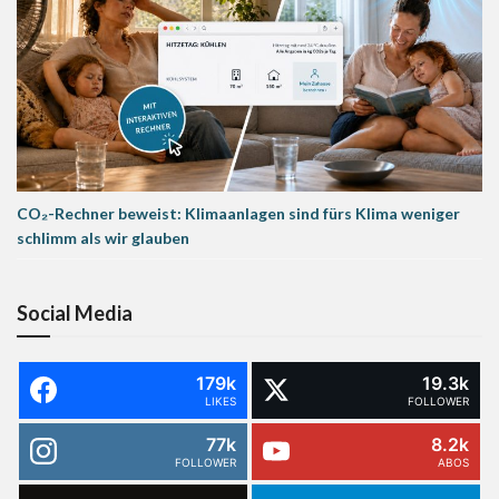
CO₂-Rechner beweist: Klimaanlagen sind fürs Klima weniger
schlimm als wir glauben
Social Media
179k
19.3k
LIKES
FOLLOWER
77k
8.2k
FOLLOWER
ABOS