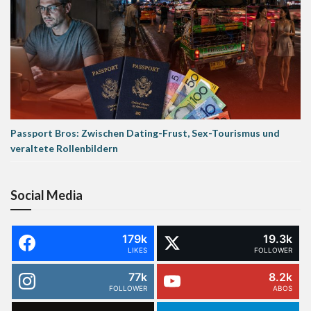
Passport Bros: Zwischen Dating-Frust, Sex-Tourismus und
veraltete Rollenbildern
Social Media
179k
19.3k
LIKES
FOLLOWER
77k
8.2k
FOLLOWER
ABOS