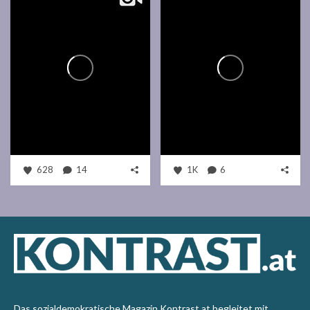
628
14
1K
6
Das sozialdemokratische Magazin Kontrast.at begleitet mit