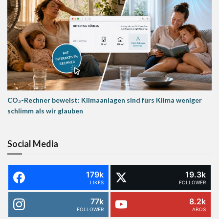
CO₂-Rechner beweist: Klimaanlagen sind fürs Klima weniger
schlimm als wir glauben
Social Media
179k
19.3k
LIKES
FOLLOWER
77k
8.2k
FOLLOWER
ABOS