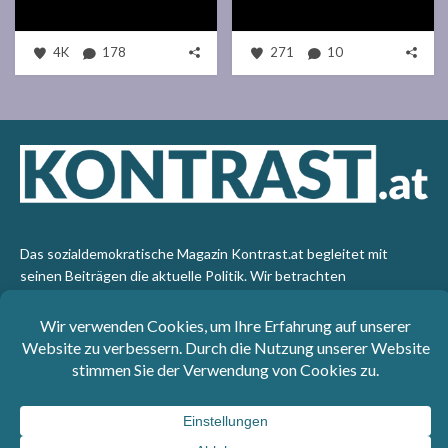
4K
178
271
10
Das sozialdemokratische Magazin Kontrast.at begleitet mit
seinen Beiträgen die aktuelle Politik. Wir betrachten
Gesellschaft, Staat und Wirtschaft von einem progressiven,
emanzipatorischen Standpunkt aus. Kontrast wirft den Blick der
sozialen Gerechtigkeit auf die Welt.
Impressum
: SPÖ-Klub - 1017 Wien - Telefon: +43 1 40110-
3393 - e-mail: redaktion@kontrast.at -
Datenschutzerklärung