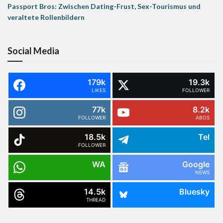
Passport Bros: Zwischen Dating-Frust, Sex-Tourismus und
veraltete Rollenbildern
Social Media
179k
19.3k
LIKES
FOLLOWER
77k
8.2k
FOLLOWER
ABOS
18.5k
Tel
FOLLOWER
WA
Google
NEWS
14.5k
Bluesky
THREAD