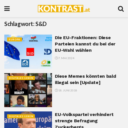
Schlagwort:
S&D
Die EU-Fraktionen: Diese
EUROPA
Parteien kannst du bei der
EU-Wahl wählen
7. MAI 2024
Diese Memes könnten bald
DIGITALES LEBEN
illegal sein [Update]
18. JUNI 2018
EU-Volkspartei verhindert
DIGITALES LEBEN
strenge Befragung
Zuckerbergs