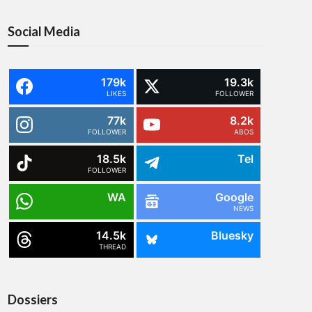
Social Media
179k
19.3k
LIKES
FOLLOWER
77k
8.2k
FOLLOWER
ABOS
18.5k
Tel
FOLLOWER
WA
Google
NEWS
14.5k
Bluesky
THREAD
Dossiers