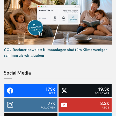
CO₂-Rechner beweist: Klimaanlagen sind fürs Klima weniger
schlimm als wir glauben
Social Media
179k
19.3k
LIKES
FOLLOWER
77k
8.2k
FOLLOWER
ABOS