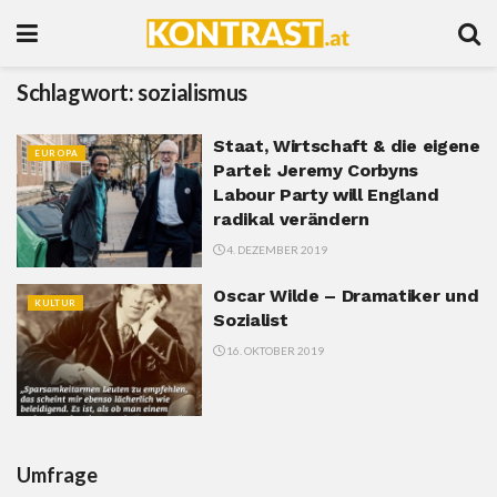
Schlagwort:
sozialismus
Staat, Wirtschaft & die eigene
EUROPA
Partei: Jeremy Corbyns
Labour Party will England
radikal verändern
4. DEZEMBER 2019
Oscar Wilde – Dramatiker und
KULTUR
Sozialist
16. OKTOBER 2019
Umfrage