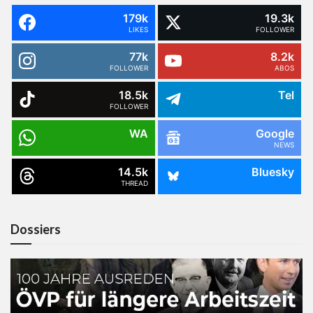
179k
19.3k
LIKES
FOLLOWER
77k
8.2k
FOLLOWER
ABOS
18.5k
Tel
FOLLOWER
WA
Google
NEWS
14.5k
Bluesky
THREAD
Dossiers