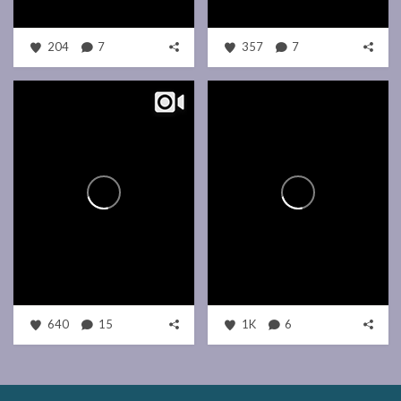
204
7
357
7
640
15
1K
6