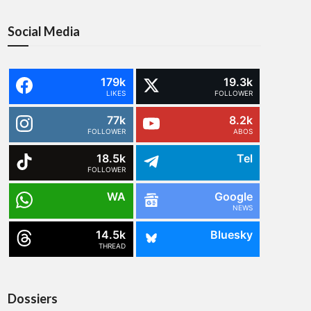
Social Media
179k
19.3k
LIKES
FOLLOWER
77k
8.2k
FOLLOWER
ABOS
18.5k
Tel
FOLLOWER
WA
Google
NEWS
14.5k
Bluesky
THREAD
Dossiers