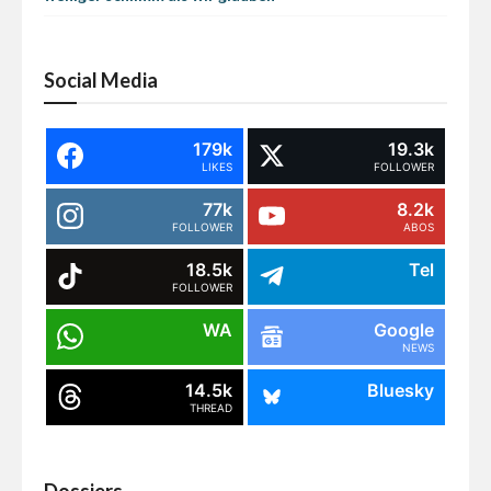
Social Media
179k
19.3k
LIKES
FOLLOWER
77k
8.2k
FOLLOWER
ABOS
18.5k
Tel
FOLLOWER
WA
Google
NEWS
14.5k
Bluesky
THREAD