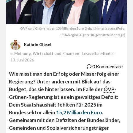
ÖVP und Grüne haben 15 Milliarden Euro Defizit hinterlassen. (Foto:
BKA/Regina Aigner; KI-gestützte Montage)
Kathrin Glösel
in
Meinung
,
Wirtschaft und Finanzen
Lesezeit:5 Minuten
13. Juni 2026
0 Kommentare
Wie misst man den Erfolg oder Misserfolg einer
Regierung? Unter anderem mit Blick auf das
Budget, das sie hinterlassen. Im Falle der
ÖVP
-
Grünen-Regierung ist es ein gewaltiges Defizit:
Dem Staatshaushalt fehlten für 2025 im
Bundessektor allein
15,2 Milliarden Euro
.
Gemeinsam mit den Defiziten der Bundesländer,
Gemeinden und Sozialversicherungsträger