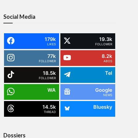
Social Media
179k
19.3k
LIKES
FOLLOWER
77k
8.2k
FOLLOWER
ABOS
18.5k
Tel
FOLLOWER
WA
Google
NEWS
14.5k
Bluesky
THREAD
Dossiers