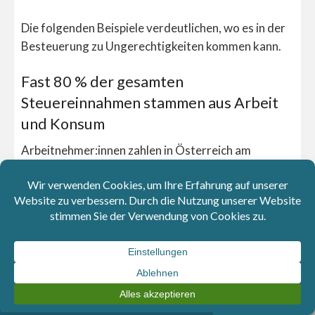
Die folgenden Beispiele verdeutlichen, wo es in der
Besteuerung zu Ungerechtigkeiten kommen kann.
Fast 80 % der gesamten
Steuereinnahmen stammen aus Arbeit
und Konsum
Arbeitnehmer:innen zahlen in Österreich am
meisten Steuern. Insgesamt
76,5% werden von
Arbeitnehmer:innen durch ihre Arbeit und ihren
Konsum bezahlt
– a
lso durch Einkommensteuer und
Mehrwertsteuer. Nicht einmal
1,5
% der
Steuereinnahmen kommen aus
vermögensbezogenen Steuern wie
z.B. die
Grundsteuer oder Grunderwerbssteuer. In kaum
einem anderen Land ist dieser Anteil so niedrig.
Dieser Anteil nimmt darüber hinaus seit Jahren