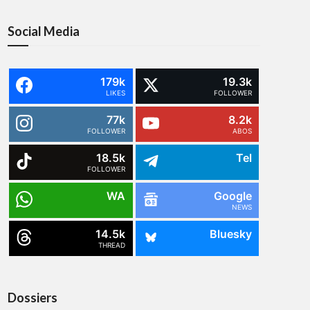
Social Media
179k
19.3k
LIKES
FOLLOWER
77k
8.2k
FOLLOWER
ABOS
18.5k
Tel
FOLLOWER
WA
Google
NEWS
14.5k
Bluesky
THREAD
Dossiers