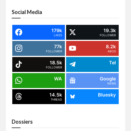
Social Media
179k
19.3k
LIKES
FOLLOWER
77k
8.2k
FOLLOWER
ABOS
18.5k
Tel
FOLLOWER
WA
Google
NEWS
14.5k
Bluesky
THREAD
Dossiers