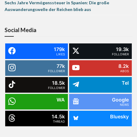
Sechs Jahre Vermögenssteuer in Spanien: Die große
Auswanderungswelle der Reichen blieb aus
Social Media
179k
19.3k
LIKES
FOLLOWER
77k
8.2k
FOLLOWER
ABOS
18.5k
Tel
FOLLOWER
WA
Google
NEWS
14.5k
Bluesky
THREAD