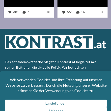
381
7
661
16
Das sozialdemokratische Magazin Kontrast.at begleitet mit
seinen Beiträgen die aktuelle Politik. Wir betrachten
Gesellschaft, Staat und Wirtschaft von einem progressiven,
emanzipatorischen Standpunkt aus. Kontrast wirft den Blick der
sozialen Gerechtigkeit auf die Welt.
Impressum
: SPÖ-Klub - 1017 Wien - Telefon: +43 1 40110-
3393 - e-mail: redaktion@kontrast.at -
Datenschutzerklärung