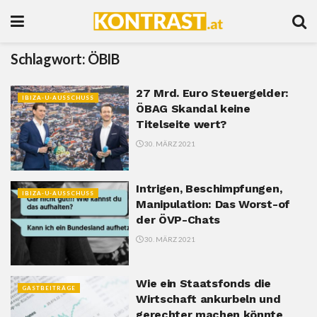
Schlagwort:
ÖBIB
27 Mrd. Euro Steuergelder:
IBIZA-U-AUSSCHUSS
ÖBAG Skandal keine
Titelseite wert?
30. MÄRZ 2021
Intrigen, Beschimpfungen,
IBIZA-U-AUSSCHUSS
Manipulation: Das Worst-of
der ÖVP-Chats
30. MÄRZ 2021
Wie ein Staatsfonds die
GASTBEITRÄGE
Wirtschaft ankurbeln und
gerechter machen könnte