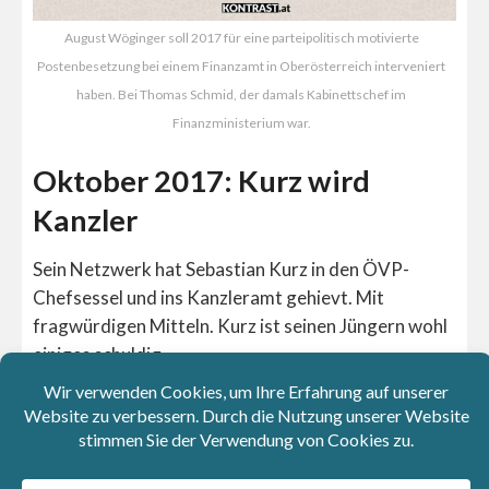
August Wöginger soll 2017 für eine parteipolitisch motivierte
Postenbesetzung bei einem Finanzamt in Oberösterreich interveniert
haben. Bei Thomas Schmid, der damals Kabinettschef im
Finanzministerium war.
Oktober 2017: Kurz wird
Kanzler
Sein Netzwerk hat Sebastian Kurz in den ÖVP-
Chefsessel und ins Kanzleramt gehievt. Mit
fragwürdigen Mitteln. Kurz ist seinen Jüngern wohl
einiges schuldig.
21. August 2018: Blümel rettet
Schmid die ÖBIB