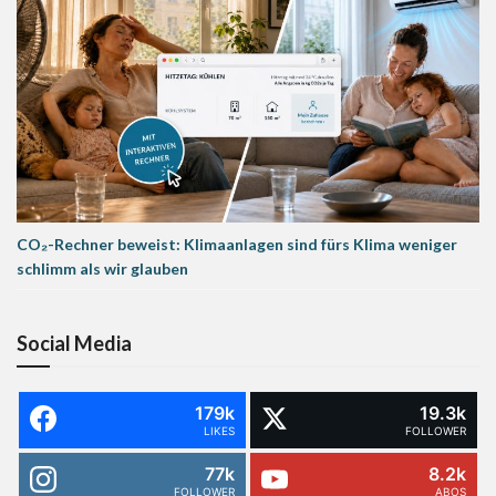
CO₂-Rechner beweist: Klimaanlagen sind fürs Klima weniger
schlimm als wir glauben
Social Media
179k
19.3k
LIKES
FOLLOWER
77k
8.2k
FOLLOWER
ABOS