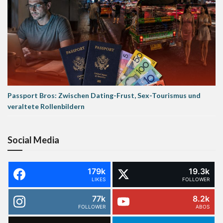
Passport Bros: Zwischen Dating-Frust, Sex-Tourismus und
veraltete Rollenbildern
Social Media
179k
19.3k
LIKES
FOLLOWER
77k
8.2k
FOLLOWER
ABOS