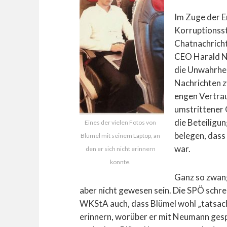
Im Zuge der E
Korruptionss
Chatnachrich
CEO Harald Ne
die Unwahrhei
Nachrichten 
engen Vertrau
umstrittener 
die Beteiligu
Eines der vielen Fotos von
belegen, dass 
Blümel mit seinem Laptop, an
war.
den er sich nicht erinnern
konnte.
Ganz so zwang
aber nicht gewesen sein. Die SPÖ schrei
WKStA auch, dass Blümel wohl „tatsach
erinnern, worüber er mit Neumann ges