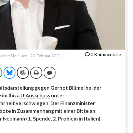
0 Kommentare
sezeit:3 Minuten
20. Februar 2021
ram
WhatsApp
Bluesky
ChatGPT
Drucken
Kommentieren
altsdarstellung gegen Gernot Blümel bei der
 im Ibiza
U-Ausschuss
unter
hrheit verschwiegen. Der Finanzminister
bote in Zusammenhang mit einer Bitte an
Neumann (1. Spende, 2. Problem in Italien)