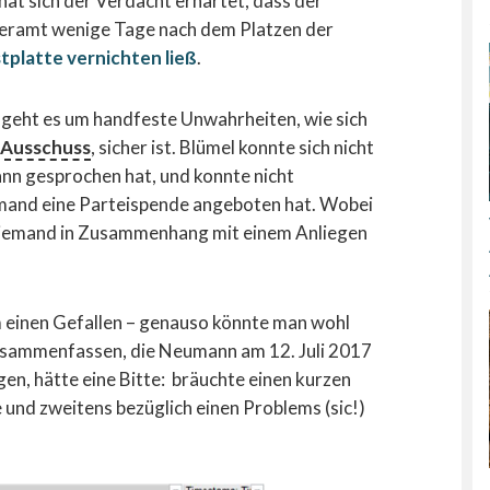
hat sich der Verdacht erhärtet, dass der
ramt wenige Tage nach dem Platzen der
tplatte vernichten ließ
.
 geht es um handfeste Unwahrheiten, wie sich
-Ausschuss
, sicher ist. Blümel konnte sich nicht
nn gesprochen hat, und konnte nicht
emand eine Parteispende angeboten hat. Wobei
m niemand in Zusammenhang mit einem Anliegen
 einen Gefallen – genauso könnte man wohl
zusammenfassen, die Neumann am 12. Juli 2017
en, hätte eine Bitte: bräuchte einen kurzen
und zweitens bezüglich einen Problems (sic!)