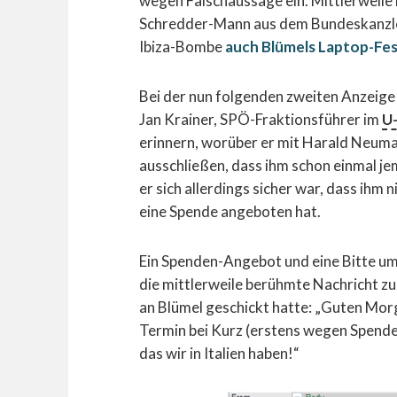
wegen Falschaussage ein. Mittlerweile 
Schredder-Mann aus dem Bundeskanzle
Ibiza-Bombe
auch Blümels Laptop-Fes
Bei der nun folgenden zweiten Anzeige
Jan Krainer, SPÖ-Fraktionsführer im
U
erinnern, worüber er mit Harald Neuma
ausschließen, dass ihm schon einmal j
er sich allerdings sicher war, dass ih
eine Spende angeboten hat.
Ein Spenden-Angebot und eine Bitte um
die mittlerweile berühmte Nachricht 
an Blümel geschickt hatte: „Guten Morg
Termin bei Kurz (erstens wegen Spende 
das wir in Italien haben!“