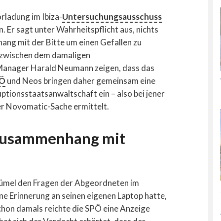
rladung im Ibiza-
Untersuchungsausschuss
n. Er sagt unter Wahrheitspflicht aus, nichts
g mit der Bitte um einen Gefallen zu
zwischen dem damaligen
anager Harald Neumann zeigen, dass das
Ö
und Neos bringen daher gemeinsam eine
ptionsstaatsanwaltschaft ein – also bei jener
er Novomatic-Sache ermittelt.
Zusammenhang mit
lümel den Fragen der Abgeordneten im
ne Erinnerung an seinen eigenen Laptop hatte,
Schon damals reichte die SPÖ eine Anzeige