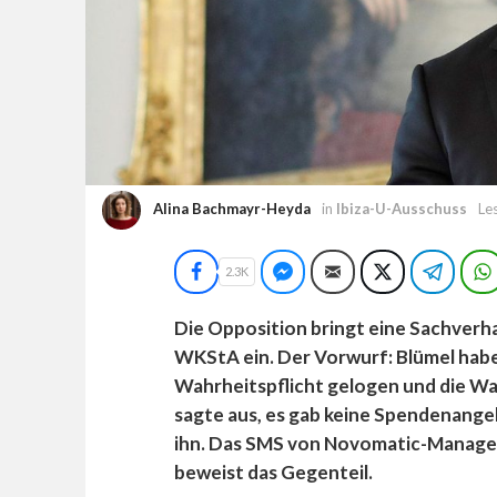
Alina Bachmayr-Heyda
in
Ibiza-U-Ausschuss
Le
Facebook
Facebook Messenger
E-Mail
Twitter
Teleg
2.3K
Die Opposition bringt eine Sachverh
WKStA ein. Der Vorwurf: Blümel habe
Wahrheitspflicht gelogen und die Wa
sagte aus, es gab keine Spendenange
ihn. Das SMS von Novomatic-Manager 
beweist das Gegenteil.