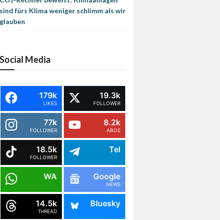
sind fürs Klima weniger schlimm als wir
glauben
Social Media
179k
19.3k
LIKES
FOLLOWER
77k
8.2k
FOLLOWER
ABOS
18.5k
Tel
FOLLOWER
WA
Google
NEWS
14.5k
Bluesky
THREAD