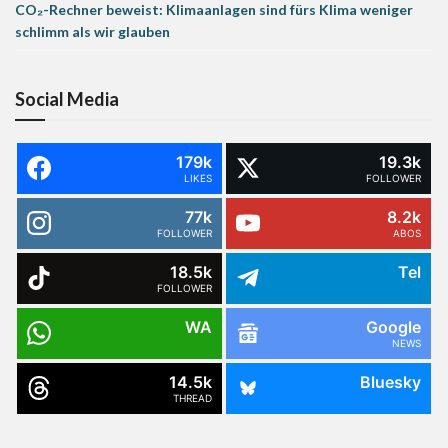
CO₂-Rechner beweist: Klimaanlagen sind fürs Klima weniger
schlimm als wir glauben
Social Media
179k
19.3k
LIKES
FOLLOWER
77k
8.2k
FOLLOWER
ABOS
18.5k
Tel
FOLLOWER
WA
Google
NEWS
14.5k
Bluesky
THREAD