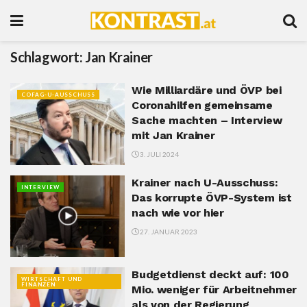
Schlagwort:
Jan Krainer
Wie Milliardäre und ÖVP bei
COFAG-U-AUSSCHUSS
Coronahilfen gemeinsame
Sache machten – Interview
mit Jan Krainer
3. JULI 2024
Krainer nach U-Ausschuss:
INTERVIEW
Das korrupte ÖVP-System ist
nach wie vor hier
27. JANUAR 2023
Budgetdienst deckt auf: 100
WIRTSCHAFT UND
FINANZEN
Mio. weniger für Arbeitnehmer
als von der Regierung