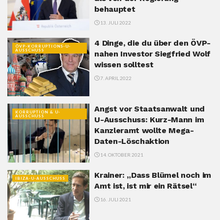
behauptet
13. JULI 2022
4 Dinge, die du über den ÖVP-
ÖVP-KORRUPTIONS-U-
AUSSCHUSS
nahen Investor Siegfried Wolf
wissen solltest
7. APRIL 2022
Angst vor Staatsanwalt und
KORRUPTION & U-
AUSSCHUSS
U-Ausschuss: Kurz-Mann im
Kanzleramt wollte Mega-
Daten-Löschaktion
14. OKTOBER 2021
Krainer: „Dass Blümel noch im
IBIZA-U-AUSSCHUSS
Amt ist, ist mir ein Rätsel“
16. JULI 2021