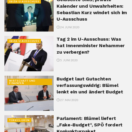
IBIZA-U-AUSSCHUSS
Kalender und Unwahrheiten:
Sebastian Kurz windet sich im
U-Ausschuss
24. JUNI 2020
Tag 2 im U-Ausschuss: Was
IBIZA-U-AUSSCHUSS
hat Innenminister Nehammer
zu verbergen?
5. JUNI 2020
Budget laut Gutachten
WIRTSCHAFT UND
FINANZEN
verfassungswidrig: Blümel
lenkt ein und ändert Budget
27. MAI 2020
Parlament: Blümel liefert
TÜRKIS-GRÜN
„Fake-Budget“, SPÖ fordert
Konjunkturpaket