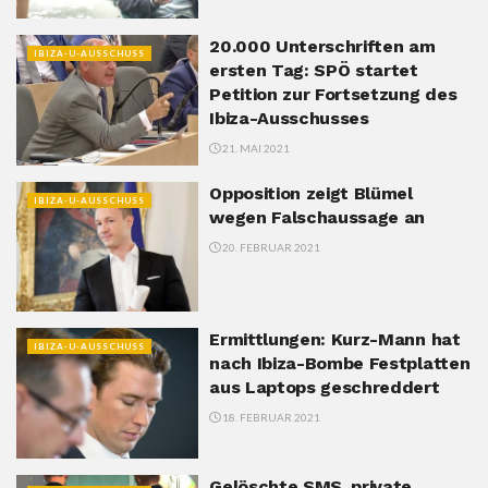
20.000 Unterschriften am
IBIZA-U-AUSSCHUSS
ersten Tag: SPÖ startet
Petition zur Fortsetzung des
Ibiza-Ausschusses
21. MAI 2021
Opposition zeigt Blümel
IBIZA-U-AUSSCHUSS
wegen Falschaussage an
20. FEBRUAR 2021
Ermittlungen: Kurz-Mann hat
IBIZA-U-AUSSCHUSS
nach Ibiza-Bombe Festplatten
aus Laptops geschreddert
18. FEBRUAR 2021
Gelöschte SMS, private