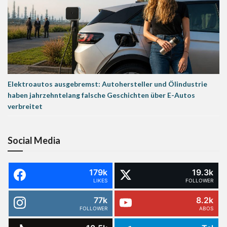
Elektroautos ausgebremst: Autohersteller und Ölindustrie
haben jahrzehntelang falsche Geschichten über E-Autos
verbreitet
Social Media
179k
19.3k
LIKES
FOLLOWER
77k
8.2k
FOLLOWER
ABOS