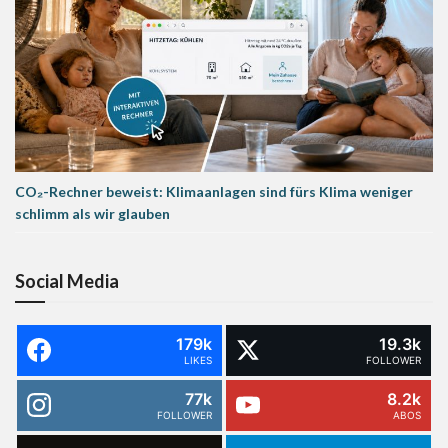
CO₂-Rechner beweist: Klimaanlagen sind fürs Klima weniger
schlimm als wir glauben
Social Media
179k
19.3k
LIKES
FOLLOWER
77k
8.2k
FOLLOWER
ABOS