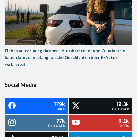
Elektroautos ausgebremst: Autohersteller und Ölindustrie
haben jahrzehntelang falsche Geschichten über E-Autos
verbreitet
Social Media
179k
19.3k
LIKES
FOLLOWER
77k
8.2k
FOLLOWER
ABOS