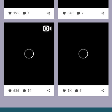
195
7
348
7
636
14
1K
6