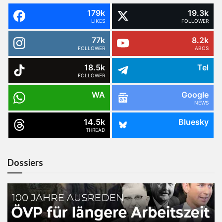
179k
19.3k
LIKES
FOLLOWER
77k
8.2k
FOLLOWER
ABOS
18.5k
Tel
FOLLOWER
WA
Google
NEWS
14.5k
Bluesky
THREAD
Dossiers