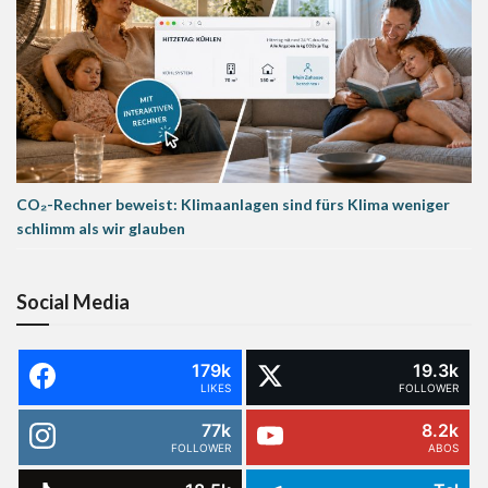
CO₂-Rechner beweist: Klimaanlagen sind fürs Klima weniger
schlimm als wir glauben
Social Media
179k
19.3k
LIKES
FOLLOWER
77k
8.2k
FOLLOWER
ABOS