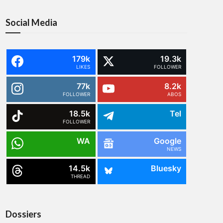
Social Media
179k
19.3k
LIKES
FOLLOWER
77k
8.2k
FOLLOWER
ABOS
18.5k
Tel
FOLLOWER
WA
Google
NEWS
14.5k
Bluesky
THREAD
Dossiers