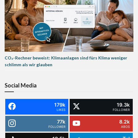
CO₂-Rechner beweist: Klimaanlagen sind fürs Klima weniger
schlimm als wir glauben
Social Media
179k
19.3k
LIKES
FOLLOWER
77k
8.2k
FOLLOWER
ABOS