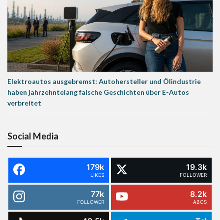
Elektroautos ausgebremst: Autohersteller und Ölindustrie
haben jahrzehntelang falsche Geschichten über E-Autos
verbreitet
Social Media
179k
19.3k
LIKES
FOLLOWER
77k
8.2k
FOLLOWER
ABOS