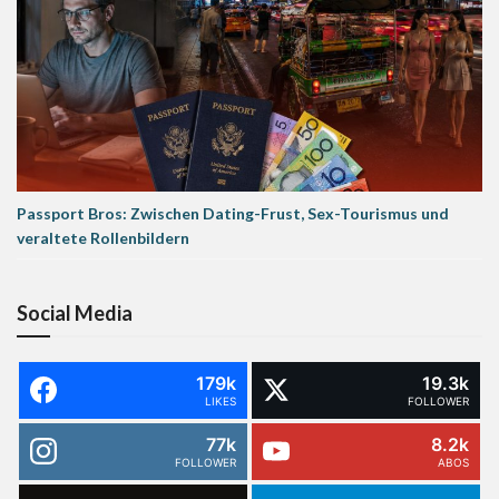
Passport Bros: Zwischen Dating-Frust, Sex-Tourismus und
veraltete Rollenbildern
Social Media
179k
19.3k
LIKES
FOLLOWER
77k
8.2k
FOLLOWER
ABOS