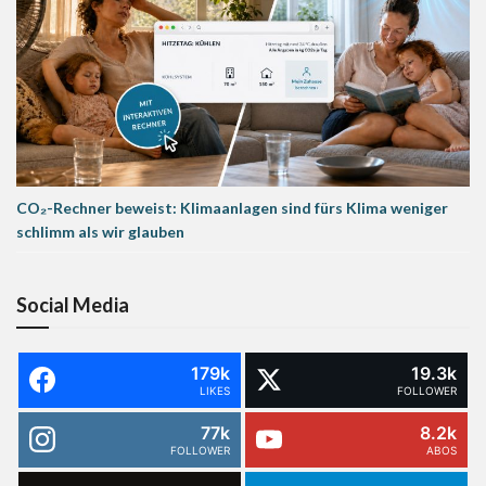
CO₂-Rechner beweist: Klimaanlagen sind fürs Klima weniger
schlimm als wir glauben
Social Media
179k
19.3k
LIKES
FOLLOWER
77k
8.2k
FOLLOWER
ABOS