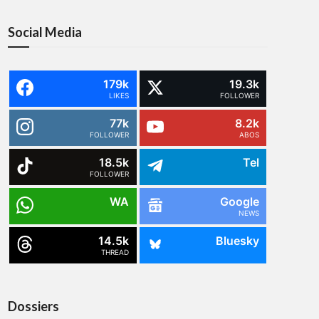
Social Media
179k
19.3k
LIKES
FOLLOWER
77k
8.2k
FOLLOWER
ABOS
18.5k
Tel
FOLLOWER
WA
Google
NEWS
14.5k
Bluesky
THREAD
Dossiers