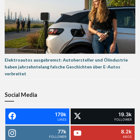
Elektroautos ausgebremst: Autohersteller und Ölindustrie
haben jahrzehntelang falsche Geschichten über E-Autos
verbreitet
Social Media
179k
19.3k
LIKES
FOLLOWER
77k
8.2k
FOLLOWER
ABOS