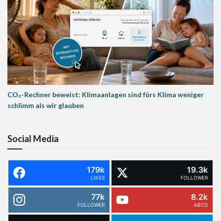
CO₂-Rechner beweist: Klimaanlagen sind fürs Klima weniger
schlimm als wir glauben
Social Media
179k
19.3k
LIKES
FOLLOWER
77k
8.2k
FOLLOWER
ABOS