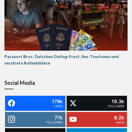
Passport Bros: Zwischen Dating-Frust, Sex-Tourismus und
veraltete Rollenbildern
Social Media
179k
19.3k
LIKES
FOLLOWER
77k
8.2k
FOLLOWER
ABOS