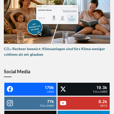
CO₂-Rechner beweist: Klimaanlagen sind fürs Klima weniger
schlimm als wir glauben
Social Media
179k
19.3k
LIKES
FOLLOWER
77k
8.2k
FOLLOWER
ABOS