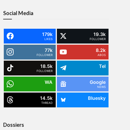
Social Media
179k
19.3k
LIKES
FOLLOWER
77k
8.2k
FOLLOWER
ABOS
18.5k
Tel
FOLLOWER
WA
Google
NEWS
14.5k
Bluesky
THREAD
Dossiers