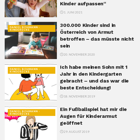
Kinder aufpassen“
1. JUNI 2021
300.000 Kinder sind in
DANIEL BOHMANN -
KINDERECKE
Österreich von Armut
betroffen – das müsste nicht
sein
20. NOVEMBER 2020
Ich habe meinen Sohn mit 1
DANIEL BOHMANN -
KINDERECKE
Jahr in den Kindergarten
gebracht – und das war die
beste Entscheidung!
18. NOVEMBER 2019
Ein Fußballspiel hat mir die
DANIEL BOHMANN -
KINDERECKE
Augen für Kinderarmut
geöffnet
29. AUGUST 2019