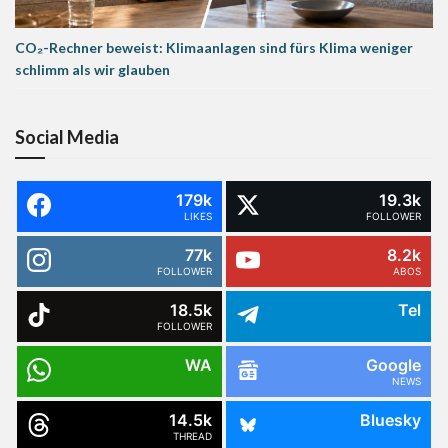
CO₂-Rechner beweist: Klimaanlagen sind fürs Klima weniger
schlimm als wir glauben
Social Media
179k
19.3k
LIKES
FOLLOWER
77k
8.2k
FOLLOWER
ABOS
18.5k
Tel
FOLLOWER
WA
Google
NEWS
14.5k
Bluesky
THREAD