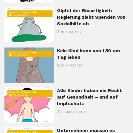
Gipfel der Bösartigkeit:
DANIEL BOHMANN -
KINDERECKE
Regierung zieht Spenden von
Sozialhilfe ab
10. APRIL 2019
Kein Kind kann von 1,50 am
DANIEL BOHMANN -
KINDERECKE
Tag leben
14. MÄRZ 2019
Alle Kinder haben ein Recht
DANIEL BOHMANN -
KINDERECKE
auf Gesundheit – und auf
Impfschutz
7. FEBRUAR 2019
Unternehmer müssen es
DANIEL BOHMANN -